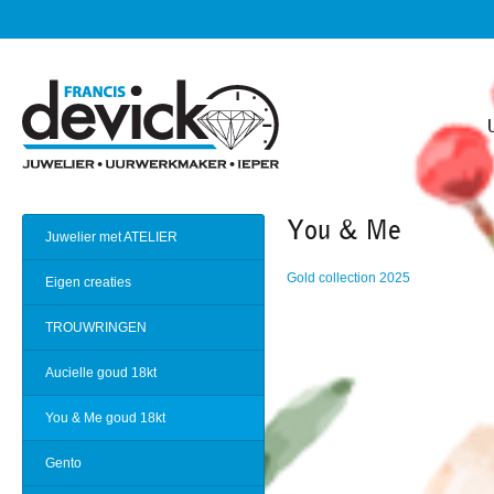
You & Me
Juwelier met ATELIER
Gold collection 2025
Eigen creaties
TROUWRINGEN
Aucielle goud 18kt
You & Me goud 18kt
Gento