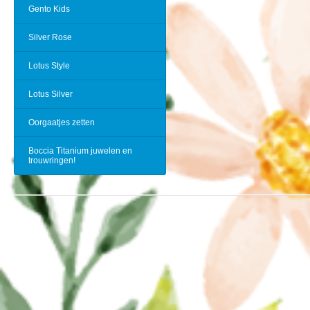
Gento Kids
Silver Rose
Lotus Style
Lotus Silver
Oorgaatjes zetten
Boccia Titanium juwelen en
trouwringen!