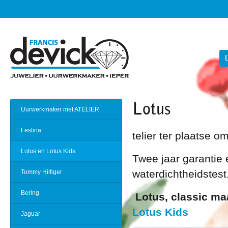
Lotus
Uurwerkmaker met ATELIER
Festina
telier ter plaatse 
Lotus en Lotus Kids
Twee jaar garantie 
waterdichtheidstest
Tommy Hilfiger
Bering
Lotus, classic ma
Lotus Kids
Jaguar