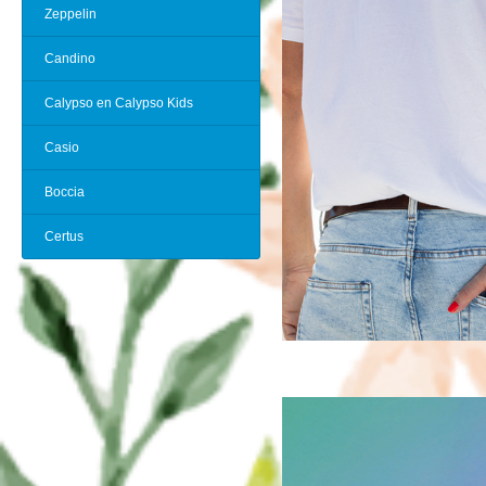
Zeppelin
Candino
Calypso en Calypso Kids
Casio
Boccia
Certus